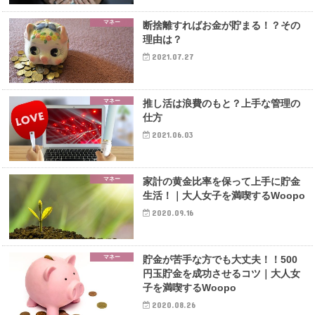
マネー
断捨離すればお金が貯まる！？その
理由は？
2021.07.27
マネー
推し活は浪費のもと？上手な管理の
仕方
2021.06.03
マネー
家計の黄金比率を保って上手に貯金
生活！｜大人女子を満喫するWoopo
2020.09.16
マネー
貯金が苦手な方でも大丈夫！！500
円玉貯金を成功させるコツ｜大人女
子を満喫するWoopo
2020.08.26