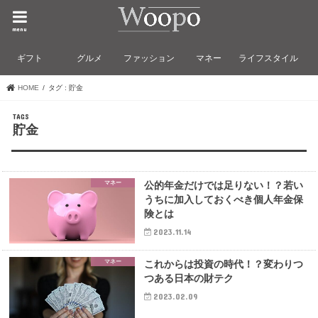
menu
ギフト
グルメ
ファッション
マネー
ライフスタイル
HOME
タグ : 貯金
貯金
マネー
公的年金だけでは足りない！？若い
うちに加入しておくべき個人年金保
険とは
2023.11.14
マネー
これからは投資の時代！？変わりつ
つある日本の財テク
2023.02.09