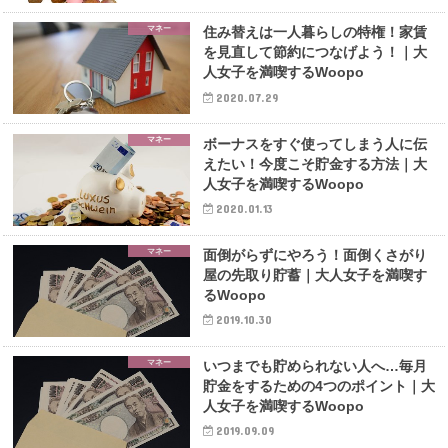
マネー
住み替えは一人暮らしの特権！家賃
を見直して節約につなげよう！｜大
人女子を満喫するWoopo
2020.07.29
マネー
ボーナスをすぐ使ってしまう人に伝
えたい！今度こそ貯金する方法｜大
人女子を満喫するWoopo
2020.01.13
マネー
面倒がらずにやろう！面倒くさがり
屋の先取り貯蓄｜大人女子を満喫す
るWoopo
2019.10.30
マネー
いつまでも貯められない人へ…毎月
貯金をするための4つのポイント｜大
人女子を満喫するWoopo
2019.09.09