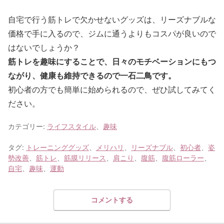
自宅で行う筋トレで欠かせないグッズは、リーズナブルな
価格で手に入るので、ジムに通うよりもコスパが良いので
はないでしょうか？
筋トレを趣味にすることで、日々のモチベーションにもつ
ながり、健康も維持できるので一石二鳥です。
初心者の方でも簡単に始められるので、ぜひ試してみてく
ださい。
カテゴリー:
ライフスタイル
、
趣味
タグ:
トレーニンググッズ
、
メリハリ
、
リーズナブル
、
初心者
、
姿
勢改善
、
筋トレ
、
筋膜リリース
、
肩こり
、
腹筋
、
腹筋ローラー
、
自宅
、
趣味
、
運動
コメントする