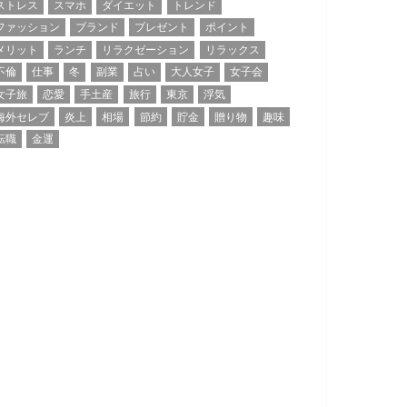
ストレス
スマホ
ダイエット
トレンド
ファッション
ブランド
プレゼント
ポイント
メリット
ランチ
リラクゼーション
リラックス
不倫
仕事
冬
副業
占い
大人女子
女子会
女子旅
恋愛
手土産
旅行
東京
浮気
海外セレブ
炎上
相場
節約
貯金
贈り物
趣味
転職
金運