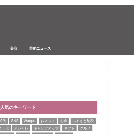
美容
芸能ニュース
行
ダイエット
リラクゼーション
セレブ
不倫
炎上
人気のキーワード
40代
SNS
Woopo
おススメ
お金
ふるさと納税
ウーポ
オシャレ
キャリアアップ
ギフト
グルメ