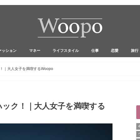
ァッション
マネー
ライフスタイル
仕事
恋愛
旅行
代ファッション
代ファッション
歳からのファッション
ふるさと納税
みんなの懐事情
財テク
占い
趣味
キャリアアップ
副業
セックス
浮気・不倫
女子旅
家族旅
！｜大人女子を満喫するWoopo
ハック！｜大人女子を満喫する