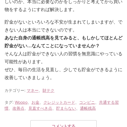
しいのか、本当に必要なのかをしっかりと考えてから買い
物をするようにすれば解決します。
貯金がないといろいろな不安が生まれてしまいますが、で
きない人は本当にできないのです。
あなた自身の通帳残高を見てみると、もしかしてほとんど
貯金がない…なんてことになっていませんか？
そんな人は貯金ができない人の習慣を無意識にやっている
可能性があります。
ぜひ、毎日の生活を見直し、少しでも貯金ができるように
改善していきましょう。
カテゴリー:
マネー
、
財テク
タグ:
Woopo
、
お金
、
クレジットカード
、
コンビニ
、
共通する習
慣
、
改善点
、
見直すべき点
、
貯まらない
、
通帳残高
コメントする