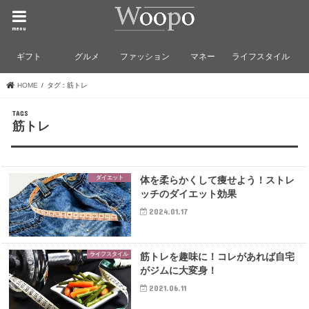
menu
ギフト
グルメ
ファッション
マネー
ライフスタイル
HOME
タグ : 筋トレ
筋トレ
ダイエット
体を柔らかくして痩せよう！ストレ
ッチのダイエット効果
2024.01.17
ライフスタイル
筋トレを趣味に！コレがあれば自宅
がジムに大変身！
2021.06.11