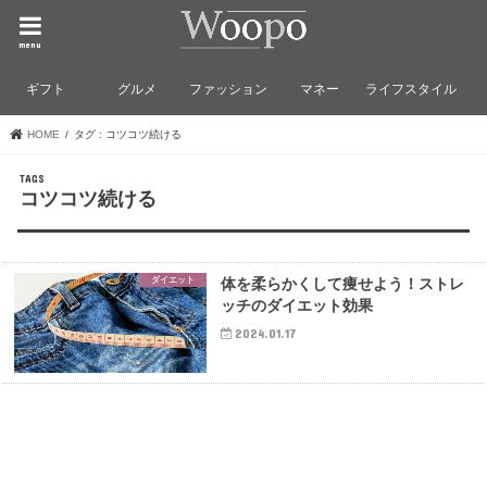
menu
ギフト
グルメ
ファッション
マネー
ライフスタイル
HOME
タグ : コツコツ続ける
コツコツ続ける
ダイエット
体を柔らかくして痩せよう！ストレ
ッチのダイエット効果
2024.01.17