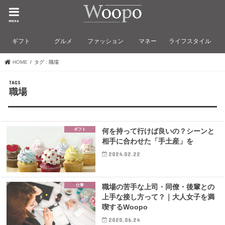
menu
ギフト
グルメ
ファッション
マネー
ライフスタイル
HOME
タグ : 職場
職場
ギフト
何を持って行けば良いの？シーンと
相手に合わせた「手土産」を
2024.02.22
仕事
職場の苦手な上司・同僚・後輩との
上手な接し方って？｜大人女子を満
喫するWoopo
2020.06.24