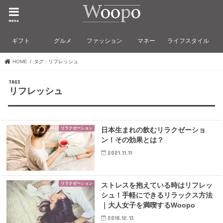
menu
ギフト
グルメ
ファッション
マネー
ライフスタイル
HOME
タグ : リフレッシュ
リフレッシュ
リラクゼーション
日本生まれの飲むリラクゼーショ
ン！その効果とは？
2021.11.11
リラクゼーション
ストレスを抱えている時はリフレッ
シュ！手軽にできるリラックス方法
｜大人女子を満喫するWoopo
2018.12.13